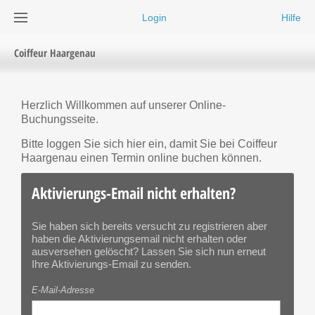
Login
Hilfe
Coiffeur Haargenau
Herzlich Willkommen auf unserer Online-
Buchungsseite.
Bitte loggen Sie sich hier ein, damit Sie bei Coiffeur
Haargenau einen Termin online buchen können.
Aktivierungs-Email nicht erhalten?
Sie haben sich bereits versucht zu registrieren aber
haben die Aktivierungsemail nicht erhalten oder
ausversehen gelöscht? Lassen Sie sich nun erneut
Ihre Aktivierungs-Email zu senden.
E-Mail-Adresse